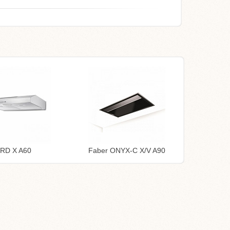
TRD X A60
Faber ONYX-C X/V A90