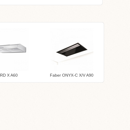
TRD X A60
Faber ONYX-C X/V A90