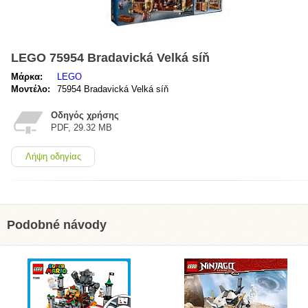
LEGO 75954 Bradavická Velká síň
Μάρκα:
LEGO
Μοντέλο:
75954 Bradavická Velká síň
Οδηγός χρήσης
PDF, 29.32 MB
Λήψη οδηγίας
Podobné návody