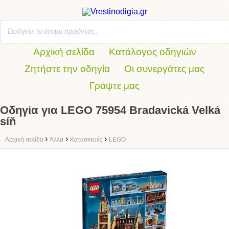
Αρχική σελίδα
Κατάλογος οδηγιών
Ζητήστε την οδηγία
Οι συνεργάτες μας
Γράψτε μας
Οδηγία για LEGO 75954 Bradavická Velká
síň
›
›
›
Αρχική σελίδα
Άλλα
Κατασκευές
LEGO