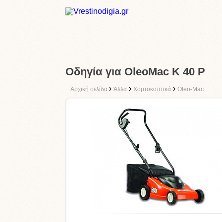
Οδηγία για OleoMac K 40 P
›
›
›
Αρχική σελίδα
Άλλα
Χορτοκοπτικά
Oleo-Mac