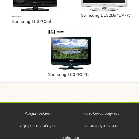
Samsung LE32B541P7W
Samsung LE32C350
Samsung LE32R32B
Αρχική σελίδα
Κατάλογος οδηγιών
Ζητήστε την οδηγία
Οι συνεργάτες μας
Γράψτε μας