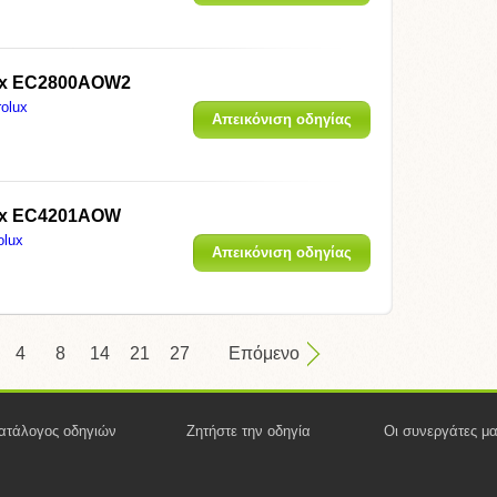
lux EC2800AOW2
rolux
Απεικόνιση οδηγίας
lux EC4201AOW
olux
Απεικόνιση οδηγίας
4
8
14
21
27
Επόμενο
ατάλογος οδηγιών
Ζητήστε την οδηγία
Οι συνεργάτες μ