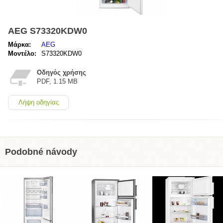
AEG S73320KDW0
Μάρκα:
AEG
Μοντέλο:
S73320KDW0
Οδηγός χρήσης
PDF, 1.15 MB
Λήψη οδηγίας
Podobné návody